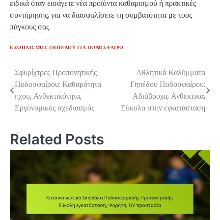
ειδικά όταν εισάγετε νέα προϊόντα καθαρισμού ή πρακτικές
συντήρησης, για να διασφαλίσετε τη συμβατότητα με τους
πάγκους σας.
ΕΞΟΠΛΙΣΜΌΣ ΓΗΠΈΔΟΥ ΓΙΑ ΠΟΔΌΣΦΑΙΡΟ
Σφυρίχτρες Προπονητικής
Αθλητικά Καλύμματα
Post
Ποδοσφαίρου: Καθαρότητα
Γηπέδου Ποδοσφαίρου:
navigation
ήχου, Ανθεκτικότητα,
Αδιάβροχα, Ανθεκτικά,
Εργονομικός σχεδιασμός
Εύκολα στην εγκατάσταση
Related Posts