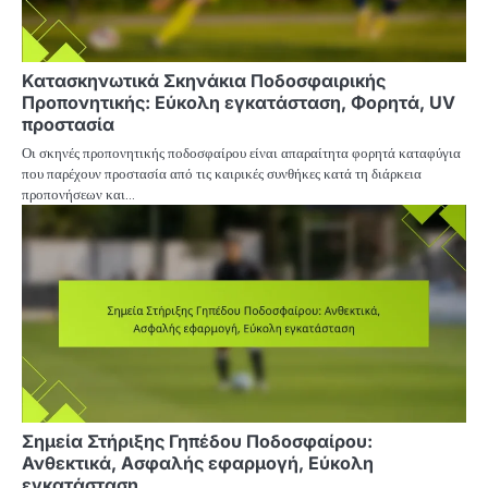
Κατασκηνωτικά Σκηνάκια Ποδοσφαιρικής
Προπονητικής: Εύκολη εγκατάσταση, Φορητά, UV
προστασία
Οι σκηνές προπονητικής ποδοσφαίρου είναι απαραίτητα φορητά καταφύγια
που παρέχουν προστασία από τις καιρικές συνθήκες κατά τη διάρκεια
προπονήσεων και…
Σημεία Στήριξης Γηπέδου Ποδοσφαίρου:
Ανθεκτικά, Ασφαλής εφαρμογή, Εύκολη
εγκατάσταση